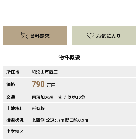
資料請求
お気に入り
物件概要
所在地
和歌山市西庄
790
価格
万円
交通
南海加太線 まで 徒歩13分
土地権利
所有権
接道状況
北西側 公道5.7m 間口約8.5m
小学校区