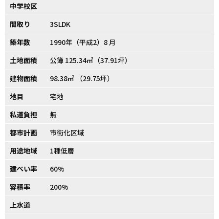
中学校区
間取り
3SLDK
築年数
1990年（平成2）8 月
土地面積
公簿 125.34㎡（37.91坪）
建物面積
98.38㎡ （29.75坪）
地目
宅地
私道負担
無
都市計画
市街化区域
用途地域
1種低層
建ぺい率
60%
容積率
200%
上水道