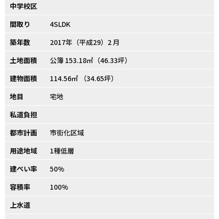
中学校区
間取り
4SLDK
築年数
2017年（平成29）2 月
土地面積
公簿 153.18㎡（46.33坪）
建物面積
114.56㎡ （34.65坪）
地目
宅地
私道負担
都市計画
市街化区域
用途地域
1種低層
建ぺい率
50%
容積率
100%
上水道