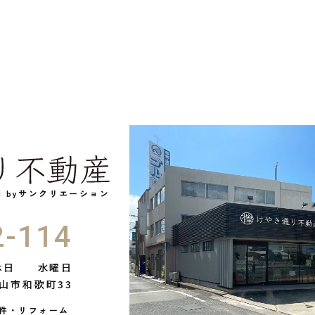
ed byサンクリエーション
2-114
休日
水曜日
山市和歌町33
件・リフォーム