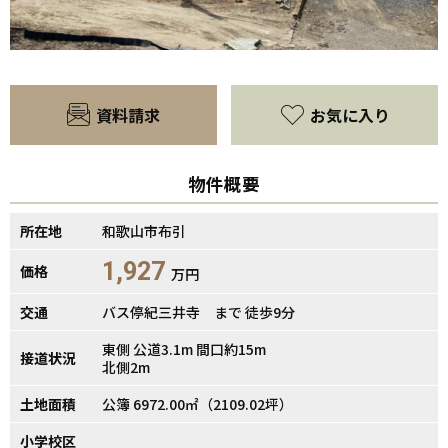
資料請求
お気に入り
物件概要
所在地
和歌山市布引
1,927
価格
万円
交通
バス停紀三井寺 まで 徒歩9分
東側 公道3.1m 間口約15m
接道状況
北側2m
土地面積
公簿 6972.00㎡（2109.02坪）
小学校区