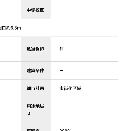
中学校区
間口約6.3m
私道負担
無
建築条件
ー
都市計画
市街化区域
用途地域
２
容積率
200%