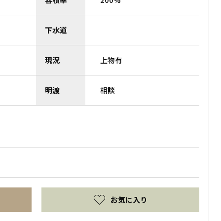
下水道
現況
上物有
明渡
相談
お気に入り