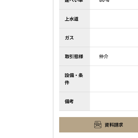
上水道
ガス
取引態様
仲介
設備・条
件
備考
資料請求