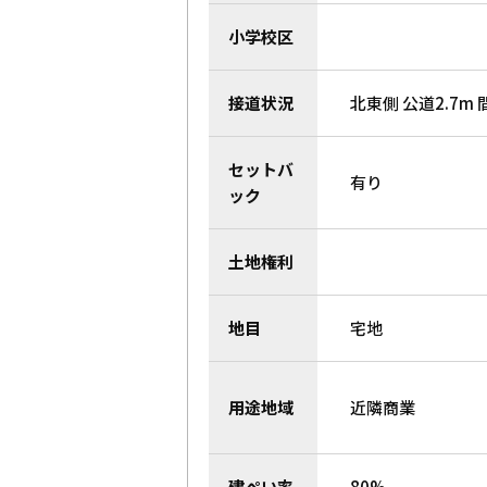
小学校区
接道状況
北東側 公道2.7m 
セットバ
有り
ック
土地権利
地目
宅地
用途地域
近隣商業
建ぺい率
80%