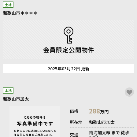
土地
和歌山市＊＊＊＊
2025年03月22日 更新
土地
和歌山市加太
288
価格
万円
所在地
和歌山市加太
南海加太線 まで 徒歩
交通
23分