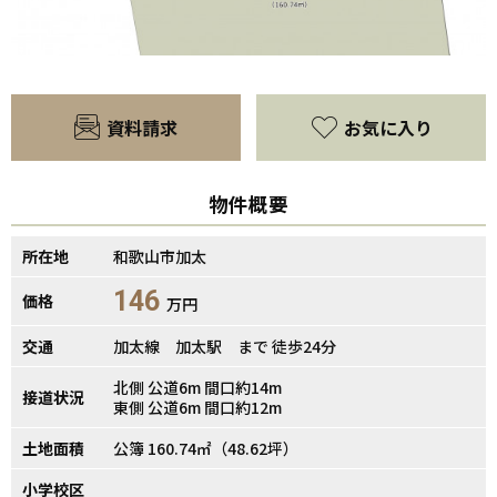
資料請求
お気に入り
物件概要
【間取り】
所在地
和歌山市加太
146
価格
万円
交通
加太線 加太駅 まで 徒歩24分
北側 公道6m 間口約14m
接道状況
東側 公道6m 間口約12m
土地面積
公簿 160.74㎡（48.62坪）
小学校区