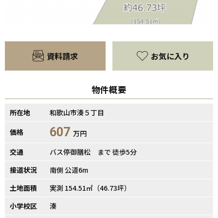
資料請求
お気に入り
物件概要
所在地
和歌山市湊５丁目
【間取り】
607
価格
万円
交通
バス停御膳松 まで 徒歩5分
接道状況
南側 公道6m
土地面積
実測 154.51㎡（46.73坪）
小学校区
湊