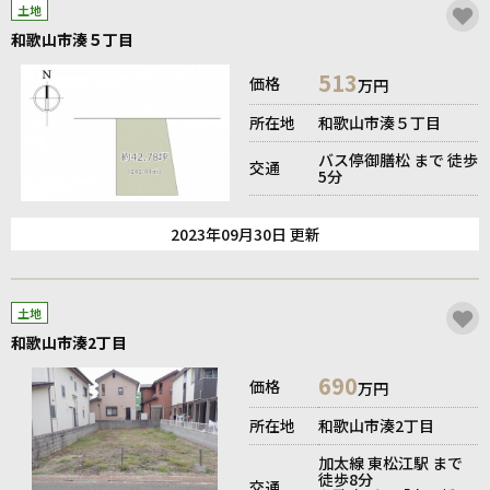
土地
和歌山市湊５丁目
513
価格
万円
所在地
和歌山市湊５丁目
バス停御膳松 まで 徒歩
交通
5分
2023年09月30日 更新
土地
和歌山市湊2丁目
690
価格
万円
所在地
和歌山市湊2丁目
加太線 東松江駅 まで
徒歩8分
交通