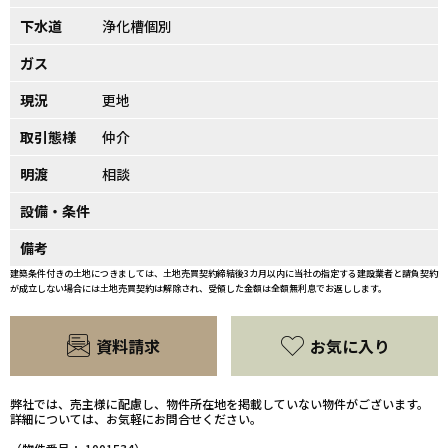
下水道
浄化槽個別
ガス
現況
更地
取引態様
仲介
明渡
相談
設備・条件
備考
建築条件付きの土地につきましては、土地売買契約締結後3カ月以内に当社の指定する建設業者と請負契約
が成立しない場合には土地売買契約は解除され、受領した金額は全額無利息でお返しします。
資料請求
お気に入り
弊社では、売主様に配慮し、物件所在地を掲載していない物件がございます。
詳細については、お気軽にお問合せください。