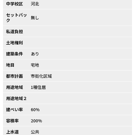
中学校区
河北
セットバッ
無し
ク
私道負担
土地権利
建築条件
あり
地目
宅地
都市計画
市街化区域
用途地域
1種住居
用途地域２
建ぺい率
60%
容積率
200%
上水道
公共