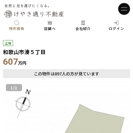
自然と足を運びたくなる。
物件検索
店舗へ
会社紹介
ログイン
土地
和歌山市湊５丁目
607
万円
この物件は
897
人の方が見ています
1
/1