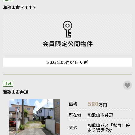
和歌山市＊＊＊＊
2023年06月04日 更新
土地
和歌山市井辺
580
価格
万円
所在地
和歌山市井辺
和歌山バス「秋月」停
交通
より徒歩 7分