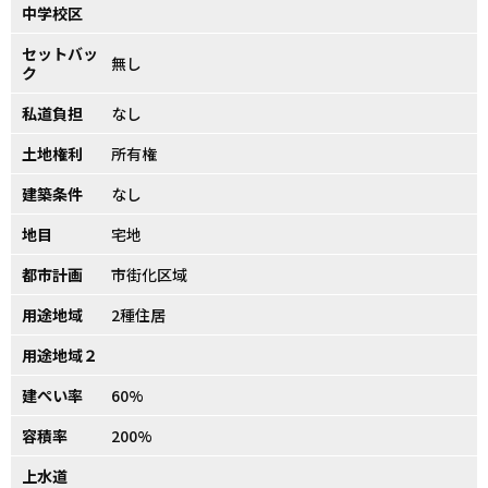
中学校区
セットバッ
無し
ク
私道負担
なし
土地権利
所有権
建築条件
なし
地目
宅地
都市計画
市街化区域
用途地域
2種住居
用途地域２
建ぺい率
60%
容積率
200%
上水道