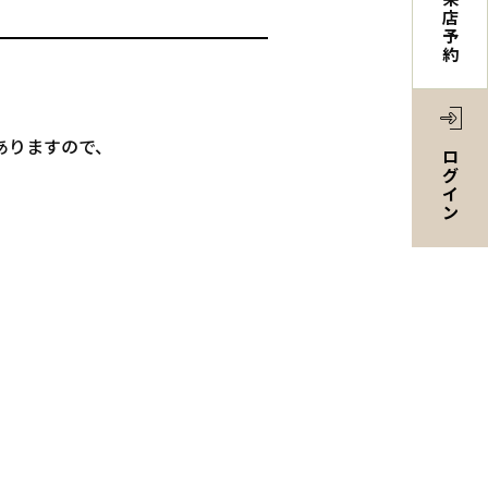
店
予
約
。
ありますので、
ロ
グ
イ
ン