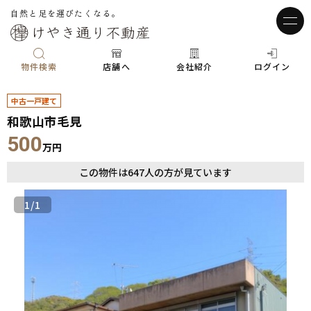
自然と足を運びたくなる。
物件検索
店舗へ
会社紹介
ログイン
中古一戸建て
和歌山市毛見
500
万円
この物件は
647
人の方が見ています
1
/1