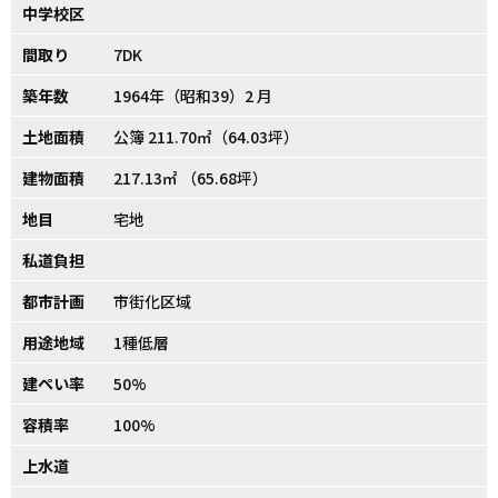
中学校区
間取り
7DK
築年数
1964年（昭和39）2 月
土地面積
公簿 211.70㎡（64.03坪）
建物面積
217.13㎡ （65.68坪）
地目
宅地
私道負担
都市計画
市街化区域
用途地域
1種低層
建ぺい率
50%
容積率
100%
上水道