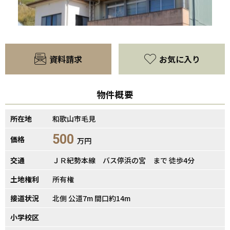
資料請求
お気に入り
物件概要
所在地
和歌山市毛見
500
価格
万円
【間取り】
交通
ＪＲ紀勢本線 バス停浜の宮 まで 徒歩4分
土地権利
所有権
接道状況
北側 公道7m 間口約14m
小学校区