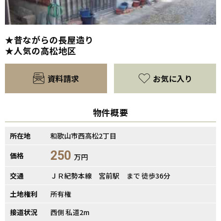
★昔ながらの長屋造り
★人気の高松地区
資料請求
お気に入り
物件概要
所在地
和歌山市西高松2丁目
250
価格
万円
交通
ＪＲ紀勢本線 宮前駅 まで 徒歩36分
土地権利
所有権
接道状況
西側 私道2m