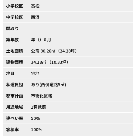
小学校区
高松
中学校区
西浜
間取り
築年数
年（）0 月
土地面積
公簿 80.28㎡（24.28坪）
建物面積
34.18㎡ （10.33坪）
地目
宅地
私道負担
あり(西側道路5㎡)
都市計画
市街化区域
用途地域
1種低層
建ぺい率
50%
容積率
100%