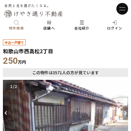
自然と足を運びたくなる。
物件検索
店舗へ
会社紹介
ログイン
中古一戸建て
和歌山市西高松2丁目
250
万円
この物件は
3571
人の方が見ています
1
/2