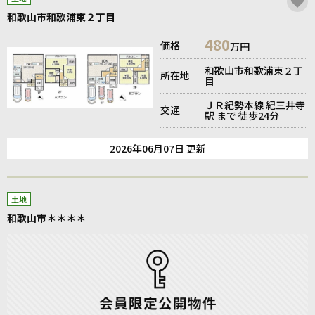
和歌山市和歌浦東２丁目
480
価格
万円
和歌山市和歌浦東２丁
所在地
目
ＪＲ紀勢本線 紀三井寺
交通
駅 まで 徒歩24分
2026年06月07日 更新
土地
和歌山市＊＊＊＊