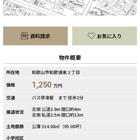
【間取り】
資料請求
お気に入り
物件概要
所在地
和歌山市和歌浦東２丁目
1,250
価格
万円
交通
バス停津屋 まで 徒歩2分
北側 公道3.9m 間口約4m
接道状況
北側 私道2.5m 間口約13m
土地面積
公簿 314.08㎡（95.00坪）
小学校区