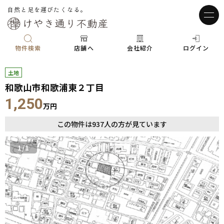
自然と足を運びたくなる。
物件検索
店舗へ
会社紹介
ログイン
土地
和歌山市和歌浦東２丁目
1,250
万円
この物件は
937
人の方が見ています
1
/1