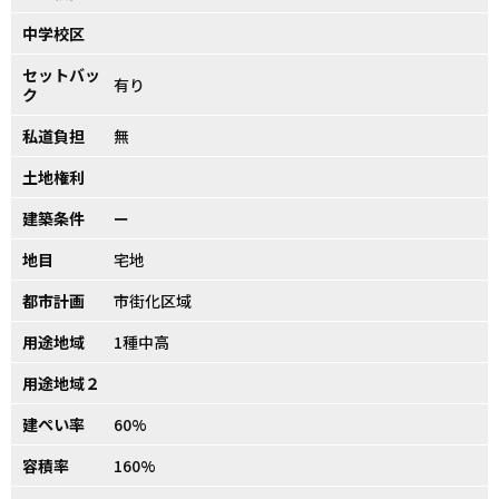
中学校区
セットバッ
有り
ク
私道負担
無
土地権利
建築条件
ー
地目
宅地
都市計画
市街化区域
用途地域
1種中高
用途地域２
建ぺい率
60%
容積率
160%