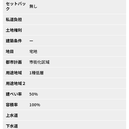
セットバッ
無し
ク
私道負担
土地権利
建築条件
ー
地目
宅地
都市計画
市街化区域
用途地域
1種低層
用途地域２
建ぺい率
50%
容積率
100%
上水道
下水道