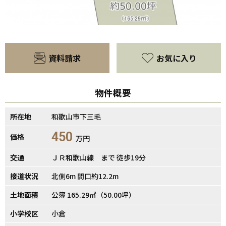
資料請求
お気に入り
物件概要
【間取り】
所在地
和歌山市下三毛
450
価格
万円
交通
ＪＲ和歌山線 まで 徒歩19分
接道状況
北側6m 間口約12.2m
土地面積
公簿 165.29㎡（50.00坪）
小学校区
小倉