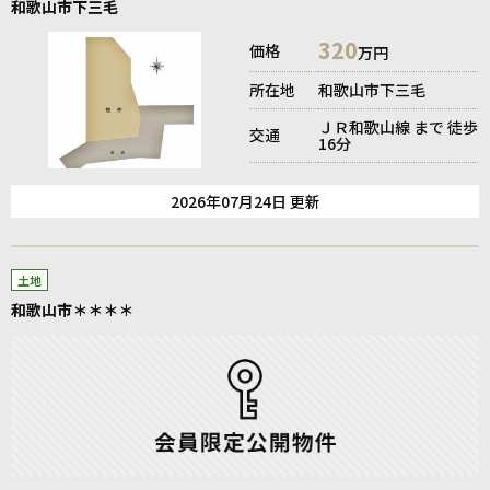
和歌山市下三毛
320
価格
万円
所在地
和歌山市下三毛
ＪＲ和歌山線 まで 徒歩
交通
16分
2026年07月24日 更新
土地
和歌山市＊＊＊＊