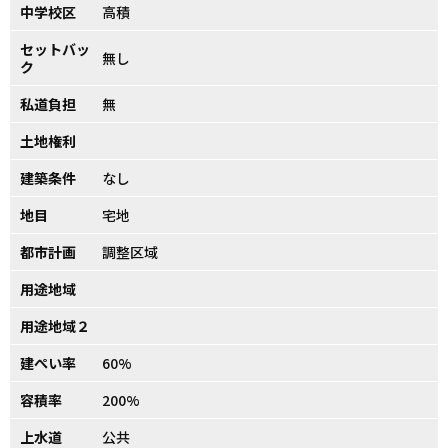
中学校区
高積
セットバッ
無し
ク
私道負担
無
土地権利
建築条件
なし
地目
宅地
都市計画
調整区域
用途地域
用途地域２
建ぺい率
60%
容積率
200%
上水道
公共