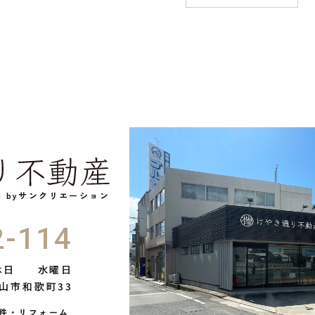
ed byサンクリエーション
2-114
休日
水曜日
山市和歌町33
件・リフォーム