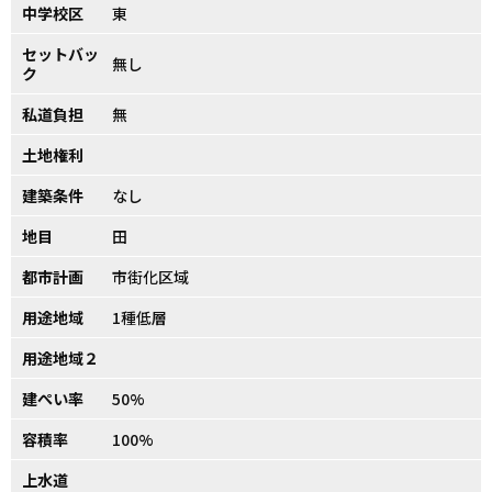
中学校区
東
セットバッ
無し
ク
私道負担
無
土地権利
建築条件
なし
地目
田
都市計画
市街化区域
用途地域
1種低層
用途地域２
建ぺい率
50%
容積率
100%
上水道