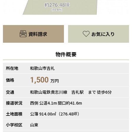
資料請求
お気に入り
【間取り】
物件概要
所在地
和歌山市吉礼
1,500
価格
万円
交通
和歌山電鉄貴志川線 吉礼駅 まで 徒歩6分
接道状況
西側 公道4.1m 間口約41.6m
土地面積
公簿 914.00㎡（276.48坪）
小学校区
山東