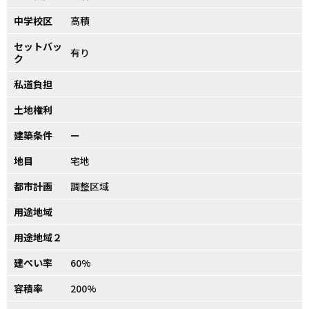
中学校区
高積
セットバッ
有り
ク
私道負担
土地権利
建築条件
ー
地目
宅地
都市計画
調整区域
用途地域
用途地域２
建ぺい率
60%
容積率
200%