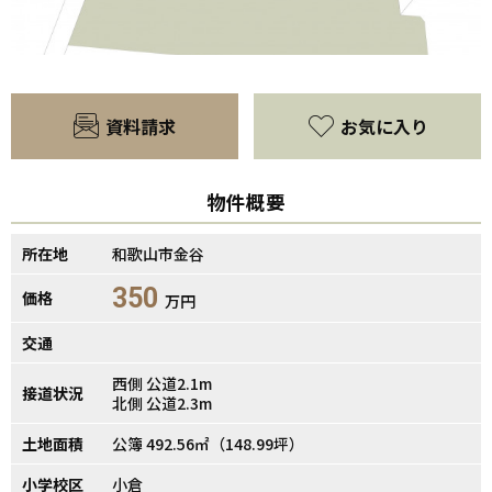
【間取り】
資料請求
お気に入り
物件概要
所在地
和歌山市金谷
350
価格
万円
交通
西側 公道2.1m
接道状況
北側 公道2.3m
土地面積
公簿 492.56㎡（148.99坪）
小学校区
小倉