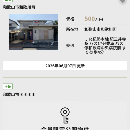
和歌山市和歌川町
500
価格
万円
所在地
和歌山市和歌川町
ＪＲ紀勢本線 紀三井寺
駅 バス17分乗車 バス
交通
停和歌浦中央病院前 ま
で 徒歩4分
2026年06月07日 更新
土地
和歌山市＊＊＊＊