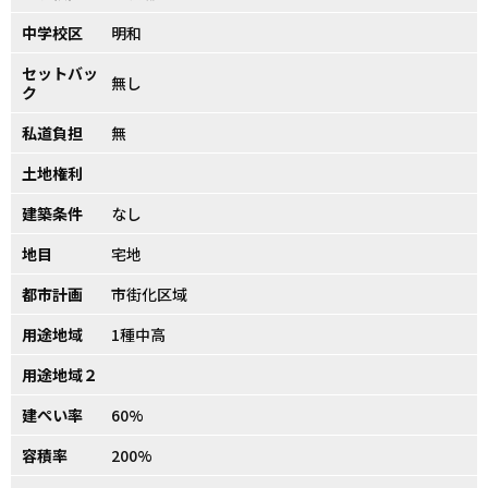
中学校区
明和
セットバッ
無し
ク
私道負担
無
土地権利
建築条件
なし
地目
宅地
都市計画
市街化区域
用途地域
1種中高
用途地域２
建ぺい率
60%
容積率
200%