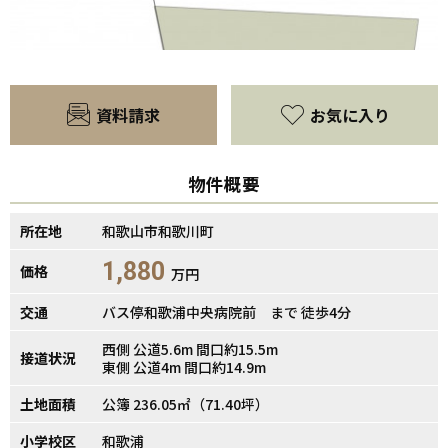
資料請求
お気に入り
物件概要
所在地
和歌山市和歌川町
1,880
価格
万円
【間取り】
交通
バス停和歌浦中央病院前 まで 徒歩4分
西側 公道5.6m 間口約15.5m
接道状況
東側 公道4m 間口約14.9m
土地面積
公簿 236.05㎡（71.40坪）
小学校区
和歌浦