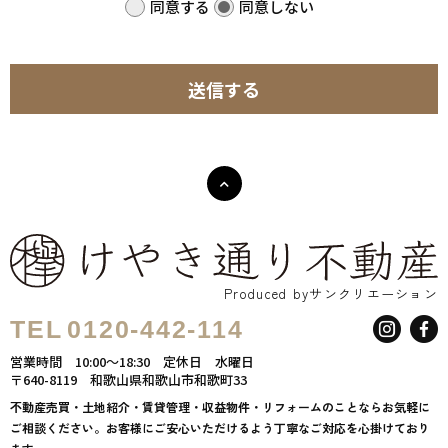
同意する
同意しない
す。）の適正な保護を重大な責務と認識し、この責務を果たすために、次
の方針の下でお客さま情報を取り扱います。
送信する
(1) お客さま情報に適用される個人情報の保護に関する法律その他の関係
法令を遵守し、適切に取り扱います。また、適宜取扱いの改善に努めま
す。
(2) お客さま情報の取扱いに関する規程を明確にし、従業者に周知徹底し
ます。
また、取引先等に対しても適切にお客さま情報を取り扱うように要請しま
す。
Produced byサンクリエーション
(3) お客さま情報の収集に際しては、利用目的を特定して通知または公表
TEL
0120-442-114
し、その利用目的にしたがってお客さま情報を取り扱います。
営業時間
10:00～18:30
定休日
水曜日
(4) お客さま情報の漏洩、紛失、改ざん等を防止するために必要な対策を
〒640-8119
和歌山県和歌山市和歌町33
講じて適切な管理を行います。
不動産売買・土地紹介・賃貸管理・収益物件・リフォームのことならお気軽に
ご相談ください。お客様にご安心いただけるよう丁寧なご対応を心掛けており